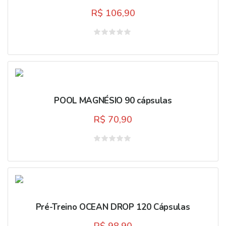
R$
106,90
Avaliação
0
de
5
POOL MAGNÉSIO 90 cápsulas
R$
70,90
Avaliação
0
de
5
Pré-Treino OCEAN DROP 120 Cápsulas
R$
98,90