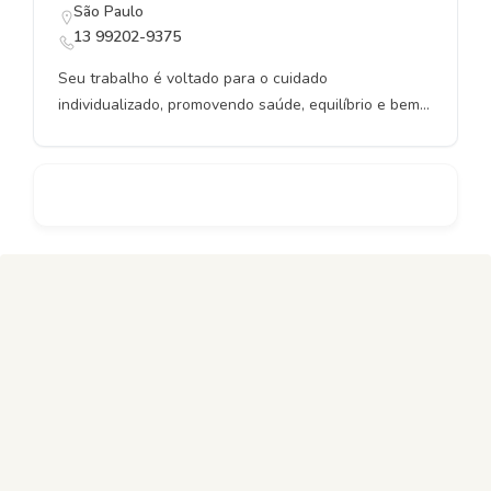
São Paulo
13 99202-9375
Seu trabalho é voltado para o cuidado
individualizado, promovendo saúde, equilíbrio e bem-
estar por meio de abordagens integrativas
adaptadas às necessidades de cada paciente.