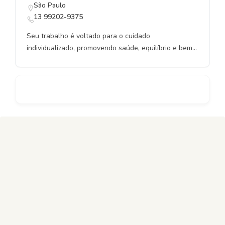
São Paulo
13 99202-9375
Seu trabalho é voltado para o cuidado
individualizado, promovendo saúde, equilíbrio e bem-
estar por meio de abordagens integrativas
adaptadas às necessidades de cada paciente.