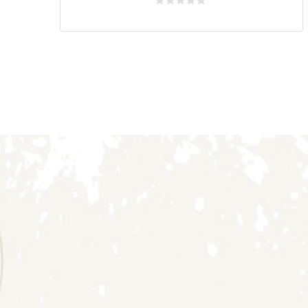
Avaliação
0
de
5