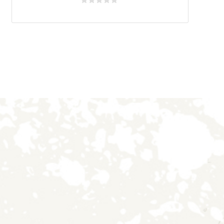
Avaliação
0
de
5