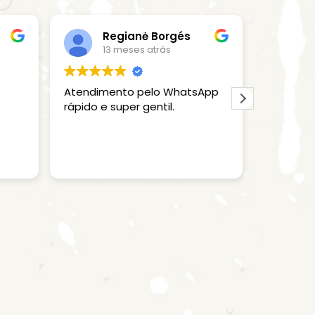
Regianė Borgés
T
13 meses atrás
1
Atendimento pelo WhatsApp
Ótimo a
rápido e super gentil.
vez que 
tudo ch
embalado