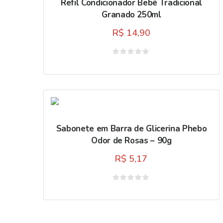
Refil Condicionador Bebê Tradicional
Granado 250ml
R$
14,90
Avaliação
0
de
5
Sabonete em Barra de Glicerina Phebo
Odor de Rosas – 90g
R$
5,17
Avaliação
0
de
5