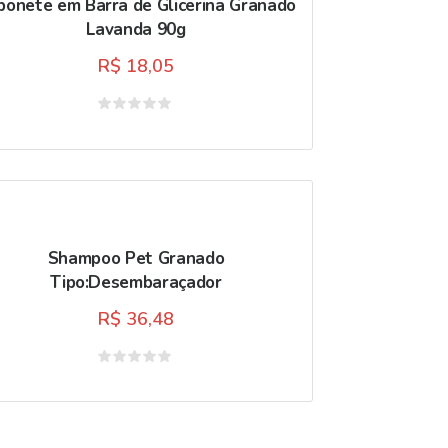
bonete em Barra de Glicerina Granado
Lavanda 90g
R$
18,05
Avaliação
0
de
5
Shampoo Pet Granado
Tipo:Desembaraçador
R$
36,48
Avaliação
0
de
5