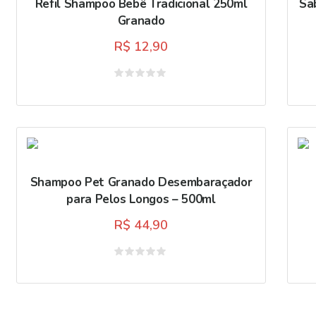
Refil Shampoo Bebê Tradicional 250ml
Sa
Granado
R$
12,90
Avaliação
0
de
5
Shampoo Pet Granado Desembaraçador
para Pelos Longos – 500ml
R$
44,90
Avaliação
0
de
5