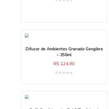
Avaliação
0
de
5
Difusor de Ambientes Granado Gengibre
– 250ml
R$
124,90
Avaliação
0
de
5