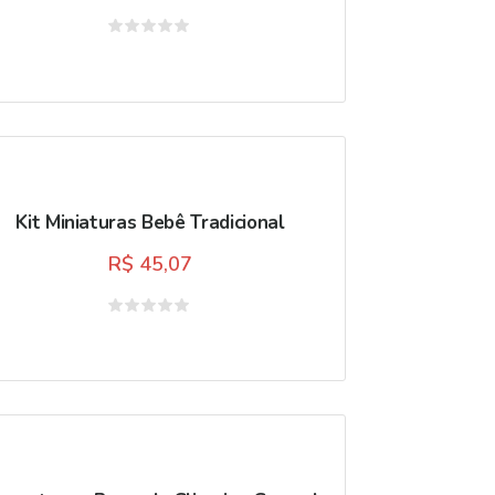
Avaliação
0
de
5
Kit Miniaturas Bebê Tradicional
R$
45,07
Avaliação
0
de
5