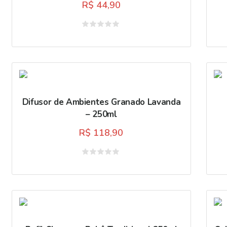
R$
44,90
Avaliação
0
de
5
Difusor de Ambientes Granado Lavanda
– 250ml
R$
118,90
Avaliação
0
de
5